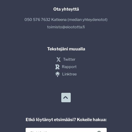
Ota yhteyttä
050 576 7632 Katleena (median yhteydenotot)
toimisto@eioototta.fi
Tekstejäni muualla
Twitter
Rapport
Linktree
Etkö löytänyt etsimääsi? Kokeile hakua: