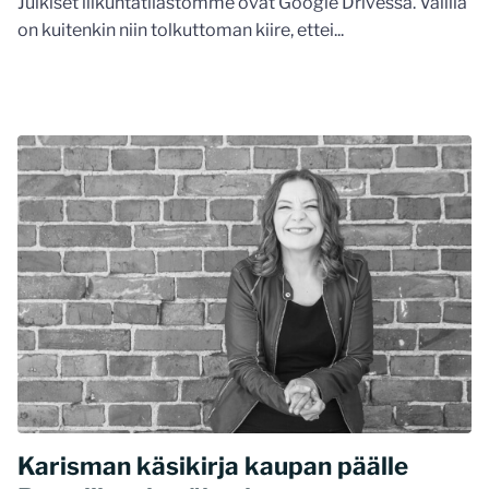
Julkiset liikuntatilastomme ovat Google Drivessä. Välillä
on kuitenkin niin tolkuttoman kiire, ettei...
Karisman käsikirja kaupan päälle