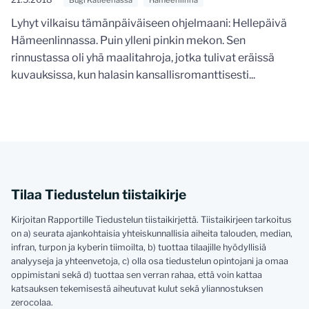
Bugi Katleenassa
Hämeenlinna
Lyhyt vilkaisu tämänpäiväiseen ohjelmaani: Hellepäivä
Hämeenlinnassa. Puin ylleni pinkin mekon. Sen
rinnustassa oli yhä maalitahroja, jotka tulivat eräissä
kuvauksissa, kun halasin kansallisromanttisesti...
Tilaa Tiedustelun tiistaikirje
Kirjoitan Rapportille Tiedustelun tiistaikirjettä. Tiistaikirjeen tarkoitus
on a) seurata ajankohtaisia yhteiskunnallisia aiheita talouden, median,
infran, turpon ja kyberin tiimoilta, b) tuottaa tilaajille hyödyllisiä
analyyseja ja yhteenvetoja, c) olla osa tiedustelun opintojani ja omaa
oppimistani sekä d) tuottaa sen verran rahaa, että voin kattaa
katsauksen tekemisestä aiheutuvat kulut sekä yliannostuksen
zerocolaa.