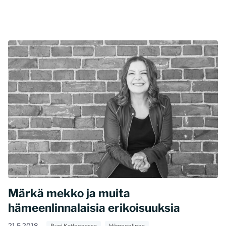
Märkä mekko ja muita
hämeenlinnalaisia erikoisuuksia
21.5.2018