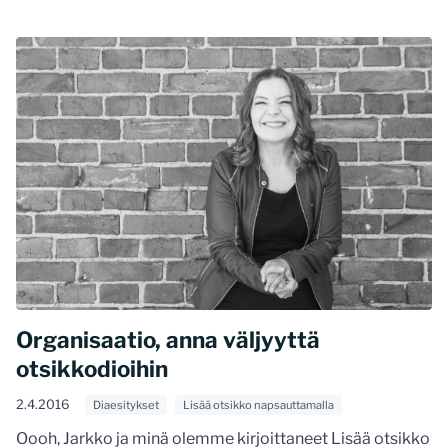
Organisaatio, anna väljyyttä
otsikkodioihin
2.4.2016
Diaesitykset
Lisää otsikko napsauttamalla
Oooh, Jarkko ja minä olemme kirjoittaneet Lisää otsikko