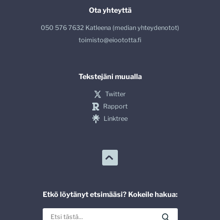
Ota yhteyttä
050 576 7632 Katleena (median yhteydenotot)
toimisto@eioototta.fi
Tekstejäni muualla
Twitter
Rapport
Linktree
Etkö löytänyt etsimääsi? Kokeile hakua: