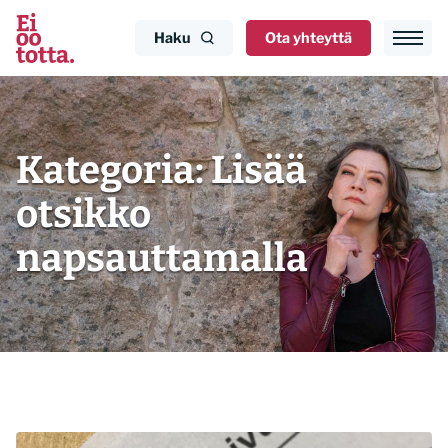
Siirry
sisältöön
Haku
Ota yhteyttä
Kategoria:
Lisää
otsikko
napsauttamalla