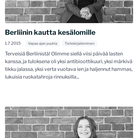
Berliinin kautta kesälomille
1.7.2015
Vapaa-ajan puuhia
Tietokirjaileminen
Terveisiä Berliinistä! Olimme siellä viisi päivää lasten
kanssa, ja tuloksena oli yksi antibioottikuuri, yksi märkivä
tikku jalassa, yksi verta vuotava ien ja haljennut hammas,
lukuisia ruokatahroja rinnuksilla...