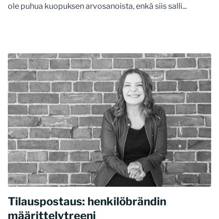
ole puhua kuopuksen arvosanoista, enkä siis salli...
Tilauspostaus: henkilöbrändin
määrittelytreeni