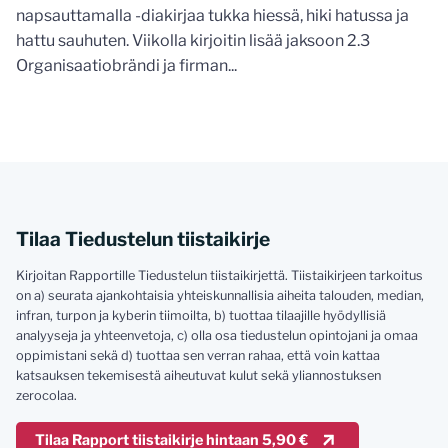
napsauttamalla -diakirjaa tukka hiessä, hiki hatussa ja
hattu sauhuten. Viikolla kirjoitin lisää jaksoon 2.3
Organisaatiobrändi ja firman...
Tilaa Tiedustelun tiistaikirje
Kirjoitan Rapportille Tiedustelun tiistaikirjettä. Tiistaikirjeen tarkoitus
on a) seurata ajankohtaisia yhteiskunnallisia aiheita talouden, median,
infran, turpon ja kyberin tiimoilta, b) tuottaa tilaajille hyödyllisiä
analyyseja ja yhteenvetoja, c) olla osa tiedustelun opintojani ja omaa
oppimistani sekä d) tuottaa sen verran rahaa, että voin kattaa
katsauksen tekemisestä aiheutuvat kulut sekä yliannostuksen
zerocolaa.
Tilaa Rapport tiistaikirje hintaan 5,90 €