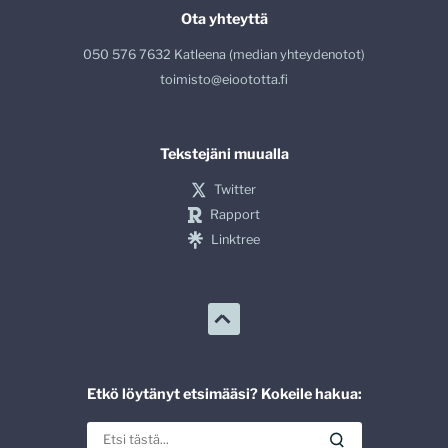
Ota yhteyttä
050 576 7632 Katleena (median yhteydenotot)
toimisto@eioototta.fi
Tekstejäni muualla
Twitter
Rapport
Linktree
Etkö löytänyt etsimääsi? Kokeile hakua: