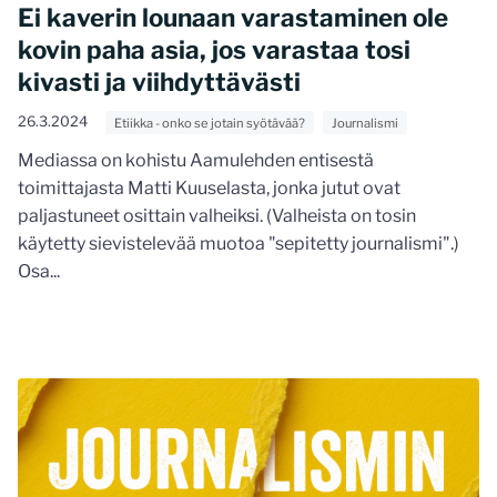
Ei kaverin lounaan varastaminen ole
kovin paha asia, jos varastaa tosi
kivasti ja viihdyttävästi
26.3.2024
Etiikka - onko se jotain syötävää?
Journalismi
Mediassa on kohistu Aamulehden entisestä
toimittajasta Matti Kuuselasta, jonka jutut ovat
paljastuneet osittain valheiksi. (Valheista on tosin
käytetty sievistelevää muotoa "sepitetty journalismi".)
Osa...