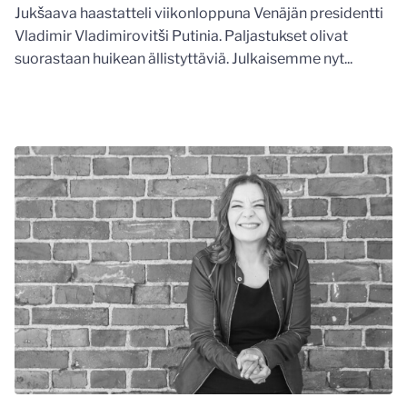
Jukšaava haastatteli viikonloppuna Venäjän presidentti
Vladimir Vladimirovitši Putinia. Paljastukset olivat
suorastaan huikean ällistyttäviä. Julkaisemme nyt...