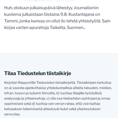
Huh, elokuun julkaisupäivä lähestyy. Journalismin
kuolema julkaistaan tiistaina 9.8. Kustantajana on
Tammi, jonka kanssa on ollut ilo tehdä yhteistyötä. Sain
kirjaa varten apurahoja Taikelta, Suomen...
Tilaa Tiedustelun tiistaikirje
Kirjoitan Rapportille Tiedustelun tiistaikirjettä. Tiistaikirjeen tarkoitus
on a) seurata ajankohtaisia yhteiskunnallisia aiheita talouden, median,
infran, turpon ja kyberin tiimoilta, b) tuottaa tilaajille hyödyllisiä
analyyseja ja yhteenvetoja, c) olla osa tiedustelun opintojani ja omaa
oppimistani sekä d) tuottaa sen verran rahaa, että voin kattaa
katsauksen tekemisestä aiheutuvat kulut sekä yliannostuksen
zerocolaa.