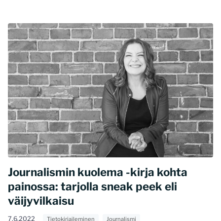
Journalismin kuolema -kirja kohta
painossa: tarjolla sneak peek eli
väijyvilkaisu
7.6.2022
Tietokirjaileminen
Journalismi