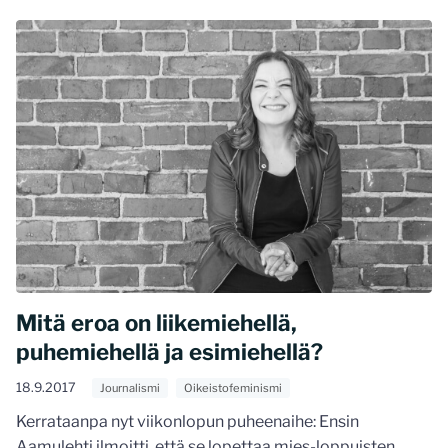
Mitä eroa on liikemiehellä,
puhemiehellä ja esimiehellä?
18.9.2017
Journalismi
Oikeistofeminismi
Kerrataanpa nyt viikonlopun puheenaihe: Ensin
Aamulehti ilmoitti, että se lopettaa mies-loppuisten