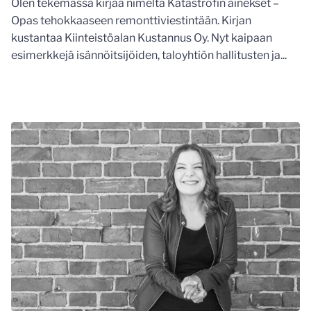
Olen tekemässä kirjaa nimeltä Katastrofin ainekset –
Opas tehokkaaseen remonttiviestintään. Kirjan
kustantaa Kiinteistöalan Kustannus Oy. Nyt kaipaan
esimerkkejä isännöitsijöiden, taloyhtiön hallitusten ja...