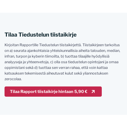
Tilaa Tiedustelun tiistaikirje
Kirjoitan Rapportille Tiedustelun tiistaikirjettä. Tiistaikirjeen tarkoitus
on a) seurata ajankohtaisia yhteiskunnallisia aiheita talouden, median,
infran, turpon ja kyberin tiimoilta, b) tuottaa tilaajille hyödyllisiä
analyyseja ja yhteenvetoja, c) olla osa tiedustelun opintojani ja omaa
oppimistani sekä d) tuottaa sen verran rahaa, että voin kattaa
katsauksen tekemisestä aiheutuvat kulut sekä yliannostuksen
zerocolaa.
Tilaa Rapport tiistaikirje hintaan 5,90 €