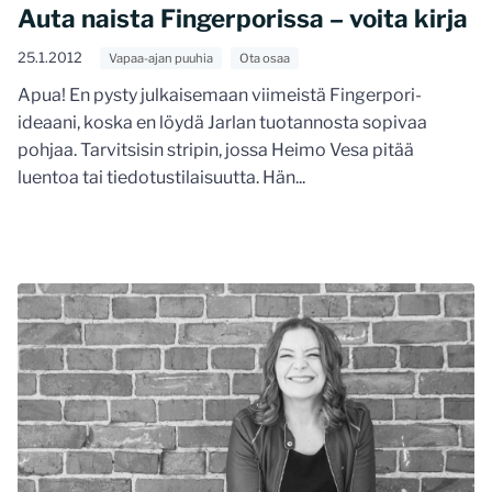
Auta naista Fingerporissa – voita kirja
25.1.2012
Vapaa-ajan puuhia
Ota osaa
Apua! En pysty julkaisemaan viimeistä Fingerpori-
ideaani, koska en löydä Jarlan tuotannosta sopivaa
pohjaa. Tarvitsisin stripin, jossa Heimo Vesa pitää
luentoa tai tiedotustilaisuutta. Hän...