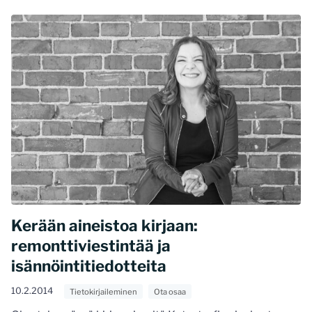
Kerään aineistoa kirjaan:
remonttiviestintää ja
isännöintitiedotteita
10.2.2014
Tietokirjaileminen
Ota osaa