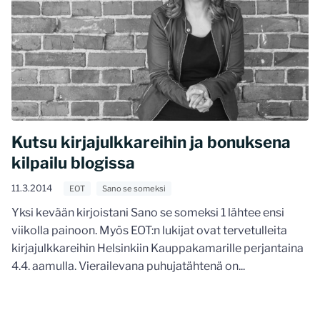
Kutsu kirjajulkkareihin ja bonuksena
kilpailu blogissa
11.3.2014
EOT
Sano se someksi
Yksi kevään kirjoistani Sano se someksi 1 lähtee ensi
viikolla painoon. Myös EOT:n lukijat ovat tervetulleita
kirjajulkkareihin Helsinkiin Kauppakamarille perjantaina
4.4. aamulla. Vierailevana puhujatähtenä on...