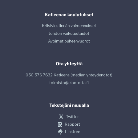
Katleenan koulutukset
Kriisiviestinnän valmennukset
Johdon vaikutustaidot
Avoimet puheenvuorot
Ota yhteyttä
050 576 7632 Katleena (median yhteydenotot)
toimisto@eioototta.fi
Tekstejäni muualla
Twitter
Rapport
Linktree