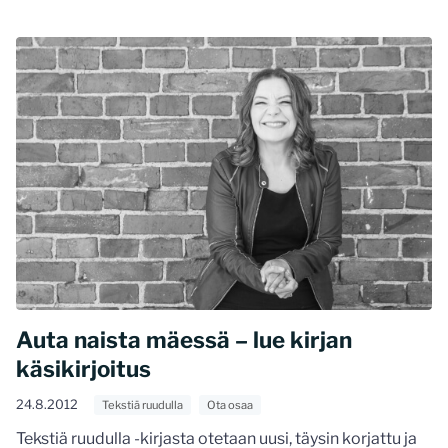
Auta naista mäessä – lue kirjan
käsikirjoitus
24.8.2012
Tekstiä ruudulla
Ota osaa
Tekstiä ruudulla -kirjasta otetaan uusi, täysin korjattu ja